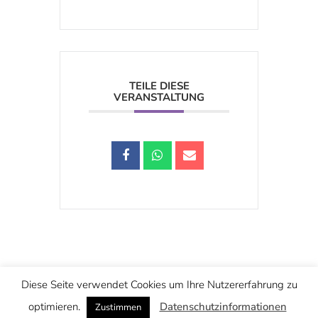
TEILE DIESE
VERANSTALTUNG
Schwarzstraße 25, 5020 Salzburg
Diese Seite verwendet Cookies um Ihre Nutzererfahrung zu
office@christuskirche.at
+43 662 874445
optimieren.
Datenschutzinformationen
Zustimmen