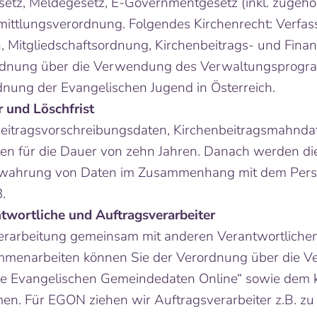
tz, Meldegesetz, E-Governmentgesetz (inkl. zugehö
ttlungsverordnung. Folgendes Kirchenrecht: Verfas
ch, Mitgliedschaftsordnung, Kirchenbeitrags- und Fin
rdnung über die Verwendung des Verwaltungsprogra
nung der Evangelischen Jugend in Österreich.
 und Löschfrist
beitragsvorschreibungsdaten, Kirchenbeitragsmahnda
en für die Dauer von zehn Jahren. Danach werden di
bewahrung von Daten im Zusammenhang mit dem Perso
3.
wortliche und Auftragsverarbeiter
erarbeitung gemeinsam mit anderen Verantwortlichen
sammenarbeiten können Sie der Verordnung über die 
 Evangelischen Gemeindedaten Online“ sowie dem k
n. Für EGON ziehen wir Auftragsverarbeiter z.B. zu