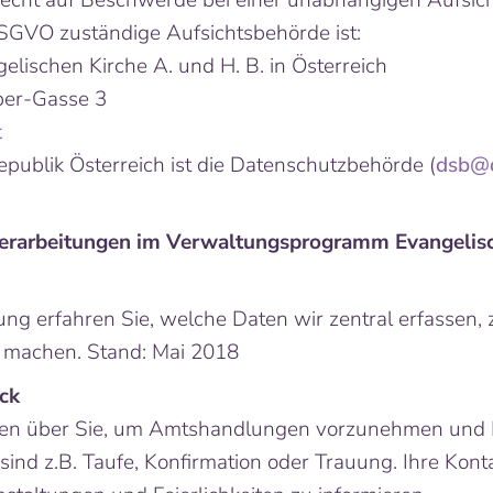
echt auf Beschwerde bei einer unabhängigen Aufsic
SGVO zuständige Aufsichtsbehörde ist:
lischen Kirche A. und H. B. in Österreich
ber-Gasse 3
t
publik Österreich ist die Datenschutzbehörde (
dsb@d
nverarbeitungen im Verwaltungsprogramm Evangeli
ung erfahren Sie, welche Daten wir zentral erfassen,
t machen. Stand: Mai 2018
ck
nen über Sie, um Amtshandlungen vorzunehmen und I
ind z.B. Taufe, Konfirmation oder Trauung. Ihre Kont