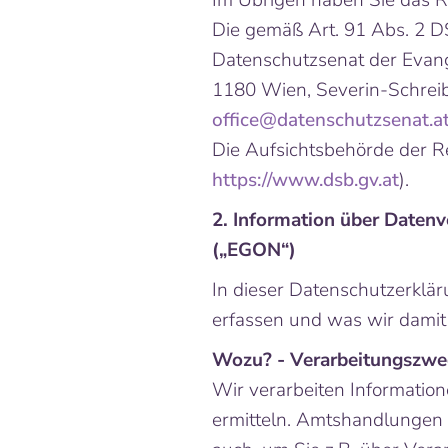
Im Übrigen haben Sie das R
Die gemäß Art. 91 Abs. 2 D
Datenschutzsenat der Evange
1180 Wien, Severin-Schrei
office@datenschutzsenat.a
Die Aufsichtsbehörde der Re
https://www.dsb.gv.at
).
2. Information über Date
(„EGON“)
In dieser Datenschutzerklär
erfassen und was wir dami
Wozu? - Verarbeitungszwe
Wir verarbeiten Informatio
ermitteln. Amtshandlungen s