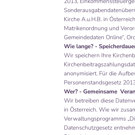
2013, Einkommenssteuergese
Sonderausgabendatenübermi
Kirche A.u.H.B. in Österrei
Matrikenordnung und Vero
Gemeindedaten Online“, Ord
Wie lange? - Speicherdauer
Wir speichern Ihre Kirchen
Kirchenbeitragszahlungsdat
anonymisiert. Für die Auf
Personenstandsgesetz 201
Wer? - Gemeinsame Verant
Wir betreiben diese Datenv
in Österreich. Wie wir zu
Verwaltungsprogramms „Die
Datenschutzgesetz entnehme