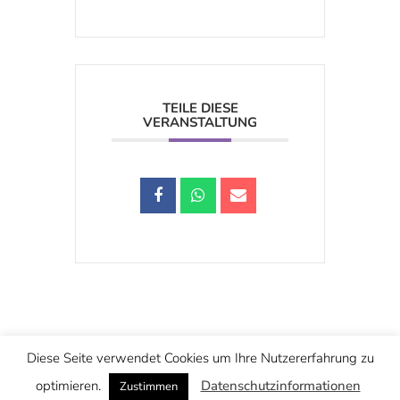
TEILE DIESE
VERANSTALTUNG
Schwarzstraße 25, 5020 Salzburg
Diese Seite verwendet Cookies um Ihre Nutzererfahrung zu
office@christuskirche.at
+43 662 874445
optimieren.
Datenschutzinformationen
Zustimmen