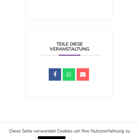
TEILE DIESE
VERANSTALTUNG
Schwarzstraße 25, 5020 Salzburg
Diese Seite verwendet Cookies um Ihre Nutzererfahrung zu
office@christuskirche.at