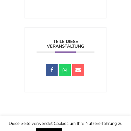
TEILE DIESE
VERANSTALTUNG
Schwarzstraße 25, 5020 Salzburg
Diese Seite verwendet Cookies um Ihre Nutzererfahrung zu
office@christuskirche.at