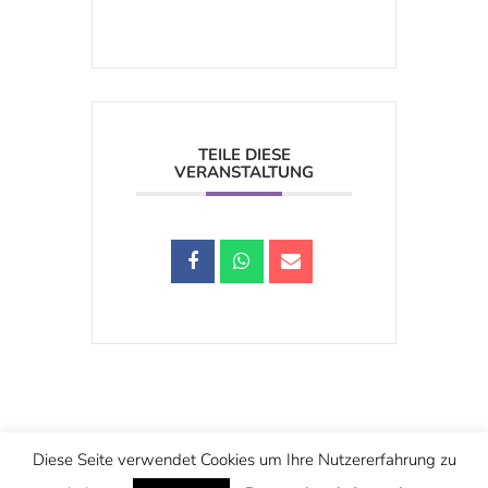
TEILE DIESE
VERANSTALTUNG
Schwarzstraße 25, 5020 Salzburg
Diese Seite verwendet Cookies um Ihre Nutzererfahrung zu
office@christuskirche.at