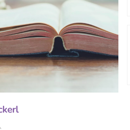
ckerl
.