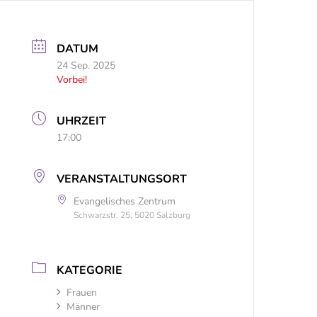
DATUM
24 Sep. 2025
Vorbei!
UHRZEIT
17:00
VERANSTALTUNGSORT
Evangelisches Zentrum
Schwarzstr. 25, 5020 Salzburg
KATEGORIE
Frauen
Männer