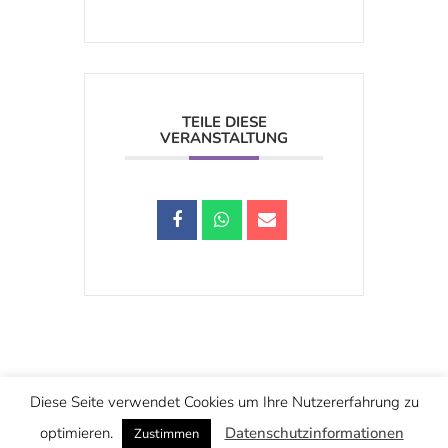
TEILE DIESE
VERANSTALTUNG
Schwarzstraße 25, 5020 Salzburg
Diese Seite verwendet Cookies um Ihre Nutzererfahrung zu
office@christuskirche.at
+43 662 874445
optimieren.
Datenschutzinformationen
Zustimmen