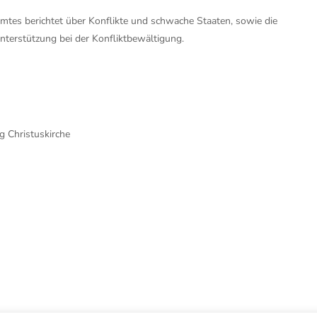
mtes berichtet über Konflikte und schwache Staaten, sowie die
terstützung bei der Konfliktbewältigung.
g Christuskirche
hwarzstraße 25, 5020 Salzburg
office@christuskirche.at