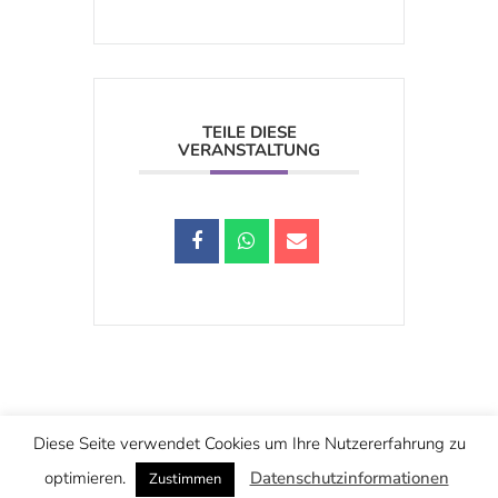
TEILE DIESE
VERANSTALTUNG
Schwarzstraße 25, 5020 Salzburg
Diese Seite verwendet Cookies um Ihre Nutzererfahrung zu
office@christuskirche.at
+43 662 874445
optimieren.
Datenschutzinformationen
Zustimmen