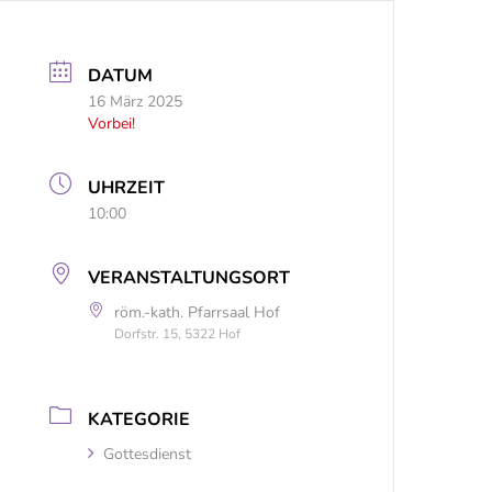
DATUM
16 März 2025
Vorbei!
UHRZEIT
10:00
VERANSTALTUNGSORT
röm.-kath. Pfarrsaal Hof
Dorfstr. 15, 5322 Hof
KATEGORIE
Gottesdienst