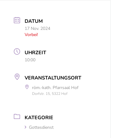
DATUM
17 Nov. 2024
Vorbei!
UHRZEIT
10:00
VERANSTALTUNGSORT
röm.-kath. Pfarrsaal Hof
Dorfstr. 15, 5322 Hof
KATEGORIE
Gottesdienst