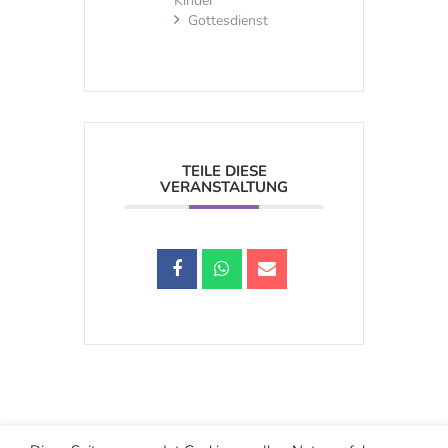
Kinder
Gottesdienst
TEILE DIESE
VERANSTALTUNG
Schwarzstraße 25, 5020 Salzburg