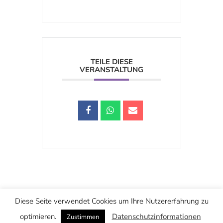
TEILE DIESE
VERANSTALTUNG
Schwarzstraße 25, 5020 Salzburg
Diese Seite verwendet Cookies um Ihre Nutzererfahrung zu
office@christuskirche.at
+43 662 874445
optimieren.
Datenschutzinformationen
Zustimmen