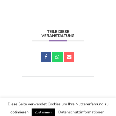
TEILE DIESE
VERANSTALTUNG
Schwarzstraße 25, 5020 Salzburg
Diese Seite verwendet Cookies um Ihre Nutzererfahrung zu
office@christuskirche.at
+43 662 874445
optimieren.
Datenschutzinformationen
Zustimmen