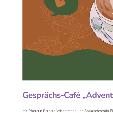
Gesprächs-Café „Advent
mit Pfarrerin Barbara Wiedermann und Sozialreferentin E