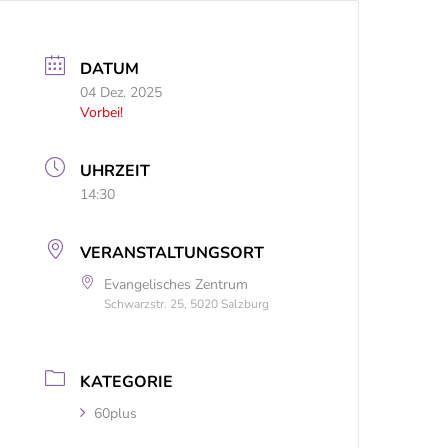
DATUM
04 Dez. 2025
Vorbei!
UHRZEIT
14:30
VERANSTALTUNGSORT
Evangelisches Zentrum
Schwarzstr. 25, 5020 Salzburg
KATEGORIE
60plus