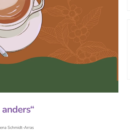
 anders“
lena Schmidt-Arras