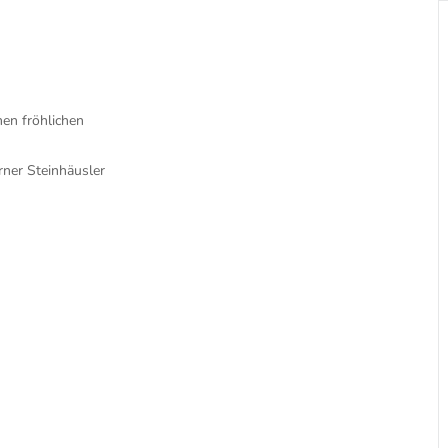
men fröhlichen
rner Steinhäusler