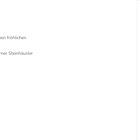
men fröhlichen
rner Steinhäusler