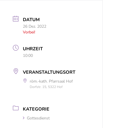
DATUM
26 Dez. 2022
Vorbei!
UHRZEIT
10:00
VERANSTALTUNGSORT
röm.-kath. Pfarrsaal Hof
Dorfstr. 15, 5322 Hof
KATEGORIE
Gottesdienst