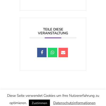
TEILE DIESE
VERANSTALTUNG
Schwarzstraße 25, 5020 Salzburg
Diese Seite verwendet Cookies um Ihre Nutzererfahrung zu
office@christuskirche.at
+43 662 874445
optimieren.
Datenschutzinformationen
Zustimmen