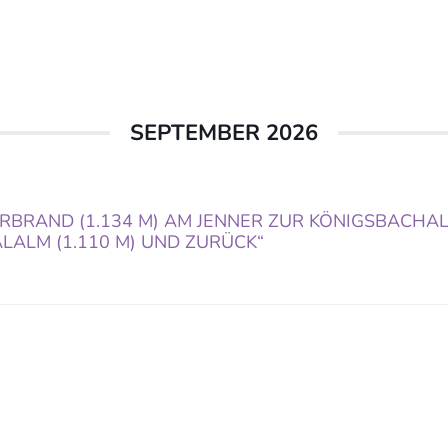
SEPTEMBER 2026
BRAND (1.134 M) AM JENNER ZUR KÖNIGSBACHA
ALALM (1.110 M) UND ZURÜCK“
hwarzstraße 25, 5020 Salzburg
office@christuskirche.at
+43 662 874445