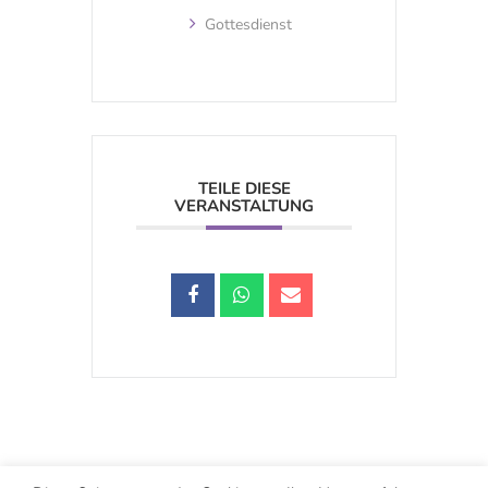
Gottesdienst
TEILE DIESE
VERANSTALTUNG
Schwarzstraße 25, 5020 Salzburg