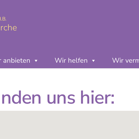
.B.
irche
 anbieten
Wir helfen
Wir ver
inden uns hier: