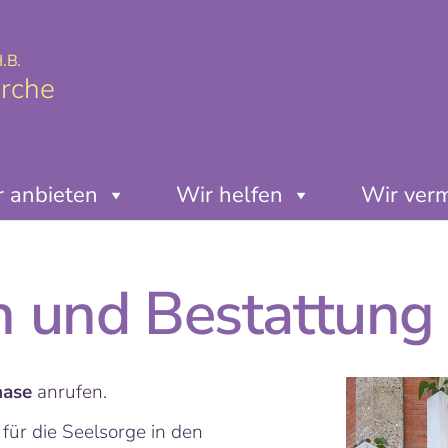
.B.
irche
 anbieten
Wir helfen
Wir ver
n und Bestattung
hase
anrufen.
für die Seelsorge in den