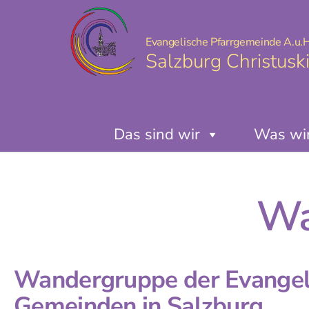
Evangelische Pfarrgemeinde A.u.H
Salzburg Christusk
Das sind wir
Was wir
Wa
Wandergruppe der Evangel
Gemeinden in Salzburg