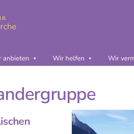
.B.
irche
 anbieten
Wir helfen
Wir ver
ndergruppe
ischen