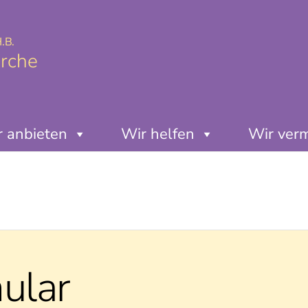
.B.
irche
 anbieten
Wir helfen
Wir ver
ular