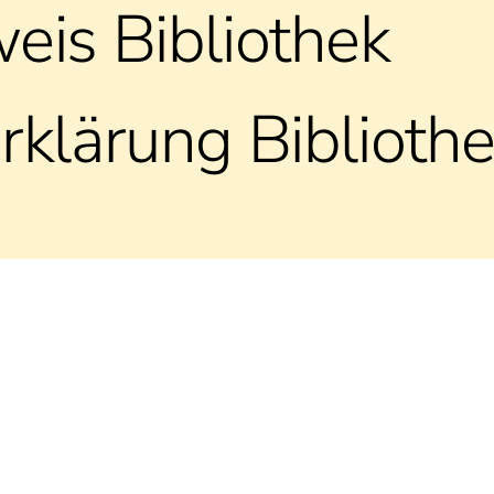
eis Bibliothek
klärung Biblioth
hwarzstraße 25, 5020 Salzburg
office@christuskirche.at
+43 662 874445