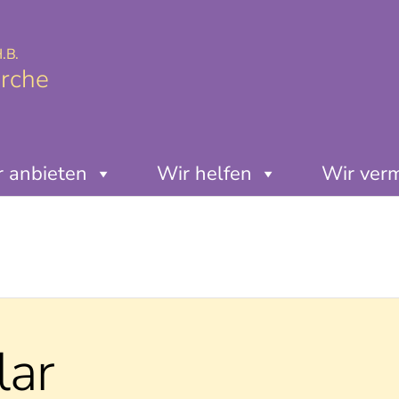
.B.
irche
 anbieten
Wir helfen
Wir ver
lar