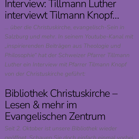
Interview: Tillmann Luther
interviewt Tilmann Knopf…
… über die Christuskirche, evangelisch-Sein in
Salzburg und mehr. In seinem Youtube-Kanal mit
„inspirierenden Beiträgen aus Theologie und
Philosophie“ hat der Schweizer Pfarrer Tillmann
Luther ein Interview mit Pfarrer Tilmann Knopf
von der Christuskirche geführt:
Bibliothek Christuskirche –
Lesen & mehr im
Evangelischen Zentrum
Seit 2. Oktober ist unsere Bibliothek wieder
geöffnet. Schauen Sie doch einfach einmal vorbei,