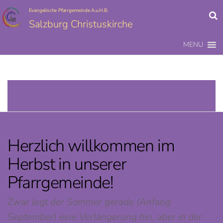
Evangelische Pfarrgemeinde A.u.H.B.
Salzburg Christuskirche
MENU
Kategorie:
News
Herzlich willkommen im
Herbst in unserer
Pfarrgemeinde!
Zwar legt der Sommer gerade (Anfang
September) eine Verlängerung hin, aber in der