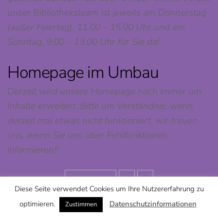
unser Bibliotheksteam ist jeweils am Donnerstag
(außer Feiertag), 11.00 – 15.00 Uhr und am
Sonntag, 9.00 – 13.00 Uhr für Sie da!
Homepage im Umbau
Derzeit wird unsere Homepage noch immer um
Inhalte erweitert. Bitte um Verständnis, wenn
derzeit mal etwas nicht funktioniert, wir freuen
uns, wenn Sie uns über Fehlfunktionen
informieren!!
Vorherige
1
2
Diese Seite verwendet Cookies um Ihre Nutzererfahrung zu
optimieren.
Datenschutzinformationen
Zustimmen